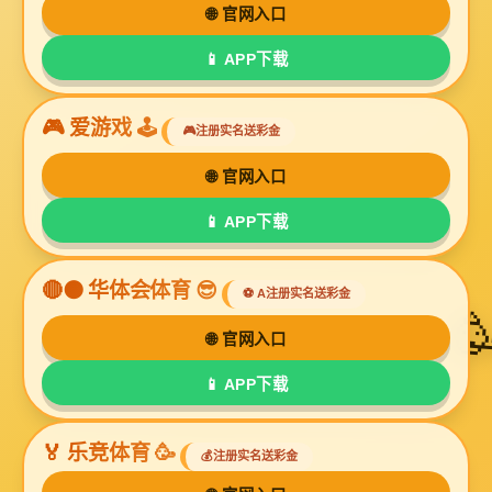
党组建设
工会建设
妇联建设
团组建
网站资料更新中...